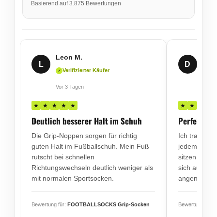
Basierend auf 3.875 Bewertungen
Leon M.
Dani
L
D
Verifizierter Käufer
Ver
Vor 3 Tagen
Vor 6
★
★
★
★
★
★
★
★
★
Deutlich besserer Halt im Schuh
Perfekt für
Die Grip-Noppen sorgen für richtig
Ich trage di
guten Halt im Fußballschuh. Mein Fuß
jedem Traini
rutscht bei schnellen
sitzen eng, 
Richtungswechseln deutlich weniger als
sich auch n
mit normalen Sportsocken.
angenehm a
Bewertung für:
FOOTBALLSOCKS Grip-Socken
Bewertung für: