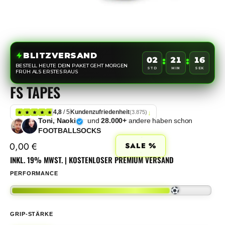
BLITZVERSAND
:
:
02
21
15
BESTELL HEUTE DEIN PAKET GEHT MORGEN
STD
MIN
SEK
FRÜH ALS ERSTES RAUS
FS TAPES
4,8
/ 5
Kundenzufriedenheit
(3.875)
↓
und
28.000+
andere haben schon
Toni, Naoki
FOOTBALLSOCKS
0,00
€
SALE %
INKL. 19% MWST. | KOSTENLOSER PREMIUM VERSAND
PERFORMANCE
GRIP-STÄRKE