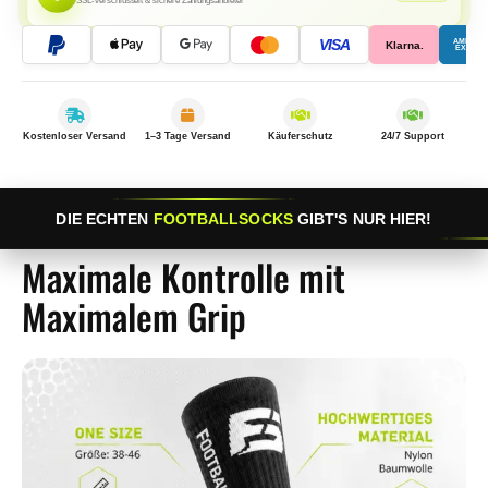
SSL-verschlüsselt & sichere Zahlungsanbieter
VISA
AMERIC
Klarna.
EXPRES
Kostenloser Versand
1–3 Tage Versand
Käuferschutz
24/7 Support
DIE ECHTEN
FOOTBALLSOCKS
GIBT'S NUR HIER!
Maximale Kontrolle mit
Maximalem Grip