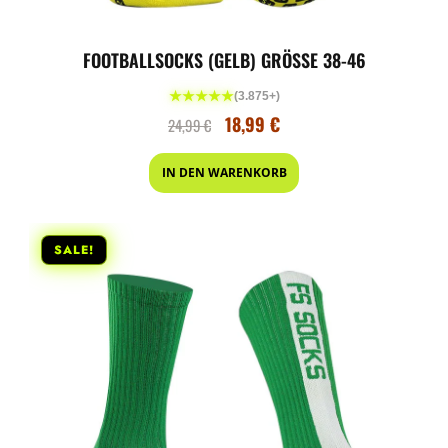
FOOTBALLSOCKS (GELB) GRÖSSE 38-46
★★★★★
(3.875+)
18,99
€
24,99
€
IN DEN WARENKORB
SALE!