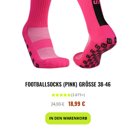
FOOTBALLSOCKS (PINK) GRÖSSE 38-46
★★★★★
(3.875+)
18,99
€
24,99
€
IN DEN WARENKORB