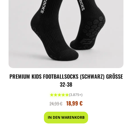
PREMIUM KIDS FOOTBALLSOCKS (SCHWARZ) GRÖSSE 3
2-38
★★★★★
(3.875+)
18,99
€
24,99
€
IN DEN WARENKORB