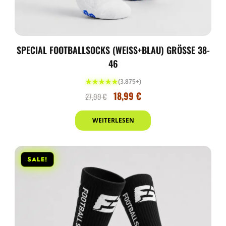
SPECIAL FOOTBALLSOCKS (WEISS+BLAU) GRÖSSE 38-4
6
★★★★★
(3.875+)
18,99
€
27,99
€
WEITERLESEN
SALE!