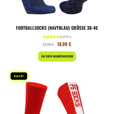
FOOTBALLSOCKS (NAVYBLAU) GRÖSSE 38-46
★★★★★
(3.875+)
18,99
€
24,99
€
IN DEN WARENKORB
SALE!