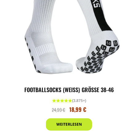
FOOTBALLSOCKS (WEISS) GRÖSSE 38-46
★★★★★
(3.875+)
18,99
€
24,99
€
WEITERLESEN