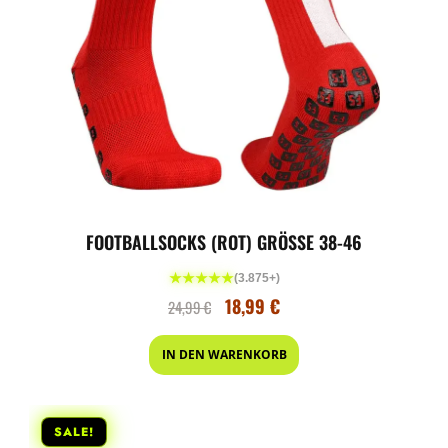
FOOTBALLSOCKS (ROT) GRÖSSE 38-46
★★★★★
(3.875+)
18,99
€
24,99
€
IN DEN WARENKORB
SALE!