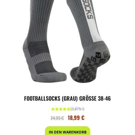
FOOTBALLSOCKS (GRAU) GRÖSSE 38-46
★★★★★
(3.875+)
18,99
€
24,99
€
IN DEN WARENKORB