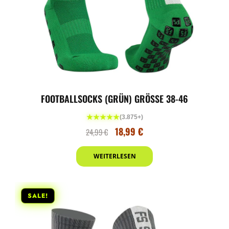
FOOTBALLSOCKS (GRÜN) GRÖSSE 38-46
★★★★★
(3.875+)
18,99
€
24,99
€
WEITERLESEN
SALE!