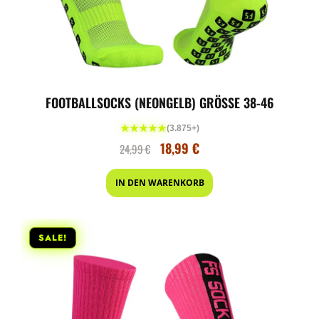
FOOTBALLSOCKS (NEONGELB) GRÖSSE 38-46
★★★★★
(3.875+)
18,99
€
24,99
€
IN DEN WARENKORB
SALE!