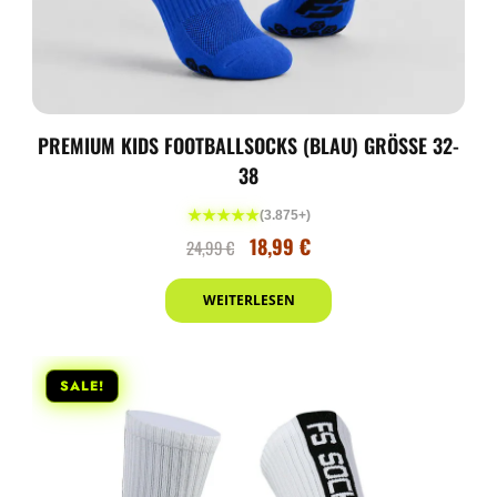
PREMIUM KIDS FOOTBALLSOCKS (BLAU) GRÖSSE 32-3
8
★★★★★
(3.875+)
18,99
€
24,99
€
WEITERLESEN
SALE!