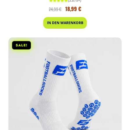
★★★★★
(3.875+)
18,99
€
24,99
€
IN DEN WARENKORB
SALE!