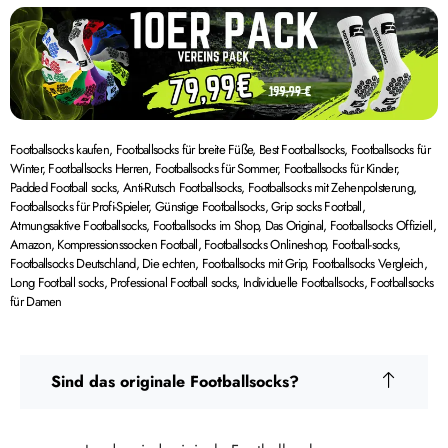
Footballsocks kaufen, Footballsocks für breite Füße, Best Footballsocks, Footballsocks für
Winter, Footballsocks Herren, Footballsocks für Sommer, Footballsocks für Kinder,
Padded Football socks, Anti-Rutsch Footballsocks, Footballsocks mit Zehenpolsterung,
Footballsocks für Profi-Spieler, Günstige Footballsocks, Grip socks Football,
Atmungsaktive Footballsocks, Footballsocks im Shop, Das Original, Footballsocks Offiziell,
Amazon, Kompressionssocken Football, Footballsocks Onlineshop, Football-socks,
Footballsocks Deutschland, Die echten, Footballsocks mit Grip, Footballsocks Vergleich,
Long Football socks, Professional Football socks, Individuelle Footballsocks, Footballsocks
für Damen
Sind das originale Footballsocks?