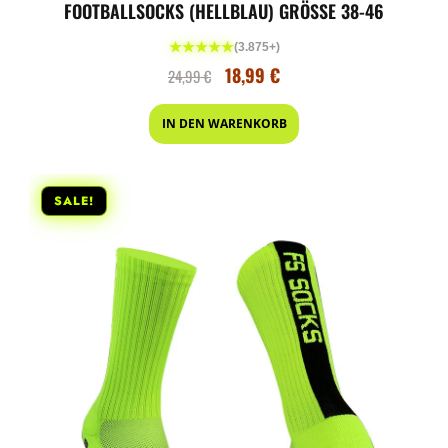
FOOTBALLSOCKS (HELLBLAU) GRÖSSE 38-46
★★★★★
(3.875+)
18,99
€
24,99
€
IN DEN WARENKORB
SALE!